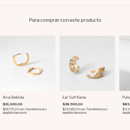
Para comprar con este producto
Aros Belinda
Ear Cuff Rania
Puls
$31.500,00
$38.900,00
$83
$26.775,00
con
Transferencia o
$33.065,00
con
Transferencia o
$71.
depósito bancario
depósito bancario
depós