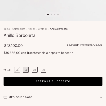
Inicio
.
Colecciones
.
Anillos
.
Cristales
.
Anillo Borboleta
Anillo Borboleta
6
cuotas sin interés de
$7.183,33
$43.100,00
$36.635,00
con
Transferencia o depósito bancario
16
17
18
19
TALLE
MEDIOS DE PAGO