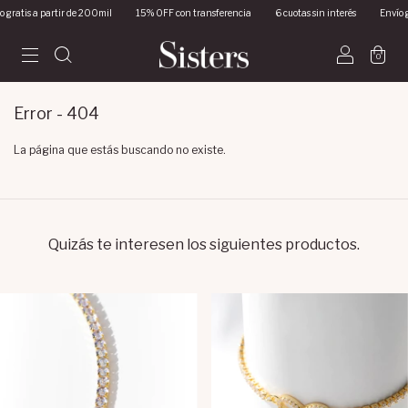
ratis a partir de 200mil
15% OFF con transferencia
6 cuotas sin interés
Envío gra
0
Error - 404
La página que estás buscando no existe.
Quizás te interesen los siguientes productos.