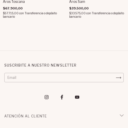
Aros Toscana
Aros Sam
$67.900,00
$39.500,00
$57.715,00
con
Transferencia o depósito
$33.575,00
con
Transferencia o depósito
bancario
bancario
SUSCRIBITE A NUESTRO NEWSLETTER
ATENCIÓN AL CLIENTE