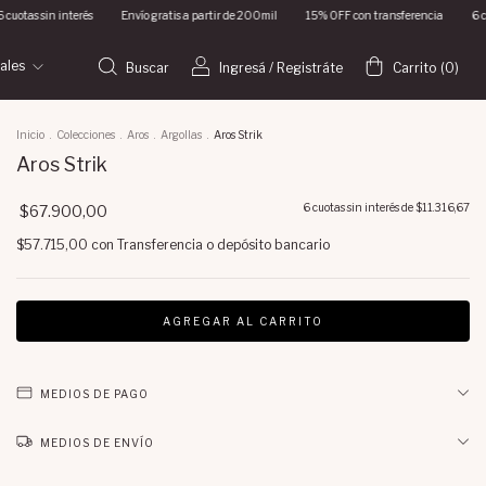
Envío gratis a partir de 200mil
15% OFF con transferencia
6 cuotas sin interés
En
iales
Buscar
Ingresá
/
Registráte
Carrito
(
0
)
Inicio
.
Colecciones
.
Aros
.
Argollas
.
Aros Strik
Aros Strik
6
cuotas sin interés de
$11.316,67
$67.900,00
$57.715,00
con
Transferencia o depósito bancario
MEDIOS DE PAGO
MEDIOS DE ENVÍO