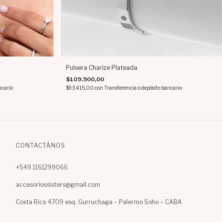
Pulsera Charize Plateada
$109.900,00
ncario
$93.415,00
con
Transferencia o depósito bancario
CONTACTÁNOS
+549 1161299066
accesoriossisters@gmail.com
Costa Rica 4709 esq. Gurruchaga – Palermo Soho – CABA