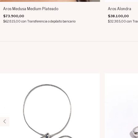
Aros Medusa Medium Plateado
Aros Alondra
$73.900,00
$38.100,00
$62.815,00
con
Transferencia o depósito bancario
$32.385,00
con
Tra