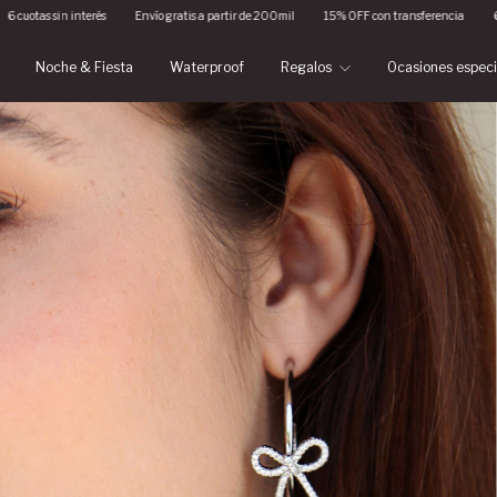
Envío gratis a partir de 200mil
15% OFF con transferencia
6 cuotas sin interés
Noche & Fiesta
Waterproof
Regalos
Ocasiones espec