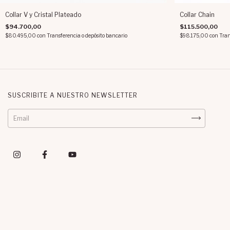
Collar V y Cristal Plateado
Collar Chain
$94.700,00
$115.500,00
$80.495,00
con
Transferencia o depósito bancario
$98.175,00
con
Tran
SUSCRIBITE A NUESTRO NEWSLETTER