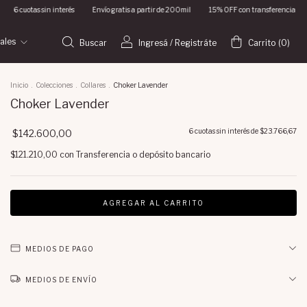
otas sin interés
Envío gratis a partir de 200mil
15% OFF con transferencia
6 cuota
iales
Buscar
Ingresá
/
Registráte
Carrito
(
0
)
Inicio
.
Colecciones
.
Collares
.
Choker Lavender
Choker Lavender
6
cuotas sin interés de
$23.766,67
$142.600,00
$121.210,00
con
Transferencia o depósito bancario
MEDIOS DE PAGO
MEDIOS DE ENVÍO