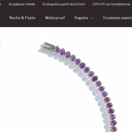
cuotas sin interés
Envío gratis a partir de 200mil
15% OFF con transferencia
6 cu
Noche & Fiesta
Waterproof
Regalos
Ocasiones espec