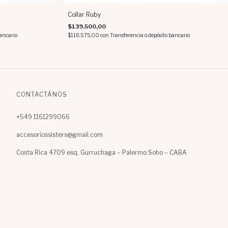
Collar Ruby
$139.500,00
bancario
$118.575,00
con
Transferencia o depósito bancario
CONTACTÁNOS
+549 1161299066
accesoriossisters@gmail.com
Costa Rica 4709 esq. Gurruchaga – Palermo Soho – CABA