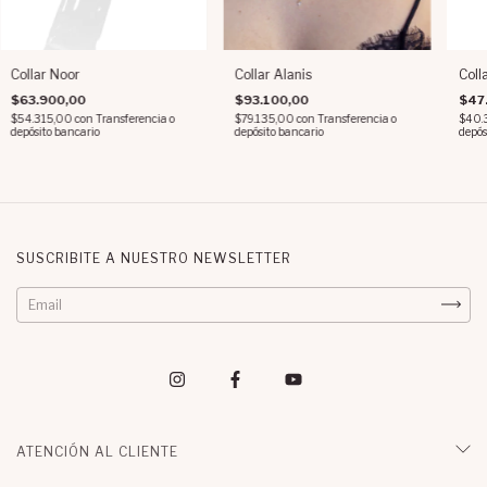
Collar Noor
Collar Alanis
Coll
$63.900,00
$93.100,00
$47
$54.315,00
con
Transferencia o
$79.135,00
con
Transferencia o
$40.
depósito bancario
depósito bancario
depós
SUSCRIBITE A NUESTRO NEWSLETTER
ATENCIÓN AL CLIENTE