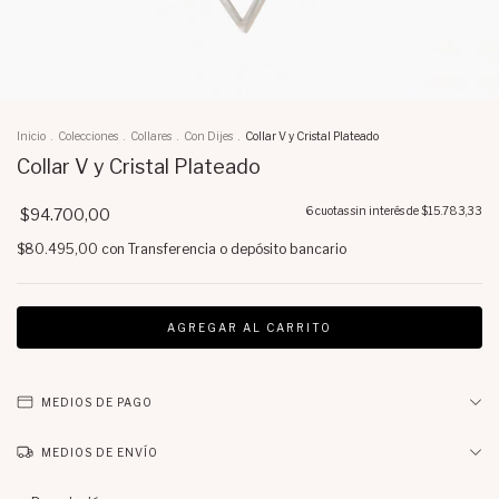
Inicio
.
Colecciones
.
Collares
.
Con Dijes
.
Collar V y Cristal Plateado
Collar V y Cristal Plateado
6
cuotas sin interés de
$15.783,33
$94.700,00
$80.495,00
con
Transferencia o depósito bancario
MEDIOS DE PAGO
MEDIOS DE ENVÍO