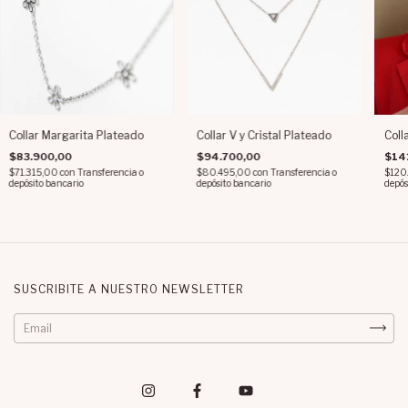
Collar Margarita Plateado
Collar V y Cristal Plateado
Coll
$83.900,00
$94.700,00
$14
$71.315,00
con
Transferencia o
$80.495,00
con
Transferencia o
$120
depósito bancario
depósito bancario
depós
SUSCRIBITE A NUESTRO NEWSLETTER