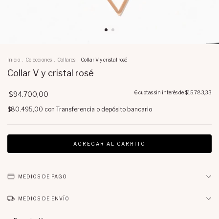
Inicio
.
Colecciones
.
Collares
.
Collar V y cristal rosé
Collar V y cristal rosé
6
cuotas sin interés de
$15.783,33
$94.700,00
$80.495,00
con
Transferencia o depósito bancario
MEDIOS DE PAGO
MEDIOS DE ENVÍO