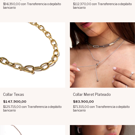
$96.390,00
con
Transferencia o depósito
$112.370,00
con
Transferencia o depósito
bancario
bancario
Collar Texas
Collar Meret Plateado
$147.900,00
$83.900,00
$125.715,00
con
Transferencia o depósito
$71.315,00
con
Transferencia o depósito
bancario
bancario