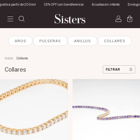
artir de 200mil
15% OFF con transferencia
6 cuotas sin interés
Envío gratis a part
0
AROS
PULSERAS
ANILLOS
COLLARES
Inicio
.
Collares
Collares
FILTRAR