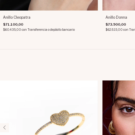
Anillo Cleopatra
Anillo Donna
$71.100,00
$73.900,00
$60.435,00
con
Transferencia o depósito bancario
$62.815,00
con
Tran