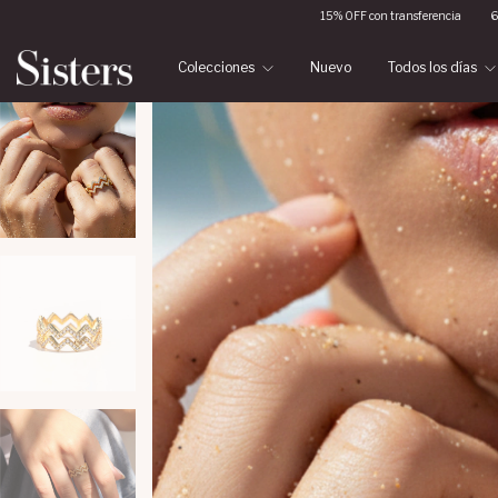
15% OFF con transferencia
6 cuotas sin interés
E
Colecciones
Nuevo
Todos los días