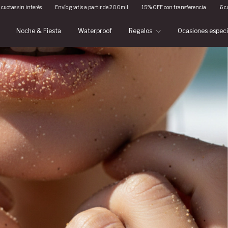
nvío gratis a partir de 200mil
15% OFF con transferencia
6 cuotas sin interés
Env
Noche & Fiesta
Waterproof
Regalos
Ocasiones espec