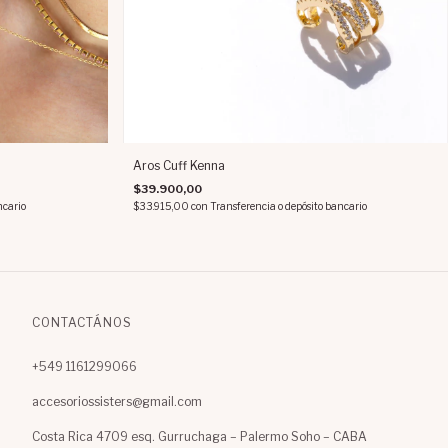
Aros Cuff Kenna
$39.900,00
ncario
$33.915,00
con
Transferencia o depósito bancario
CONTACTÁNOS
+549 1161299066
accesoriossisters@gmail.com
Costa Rica 4709 esq. Gurruchaga – Palermo Soho – CABA