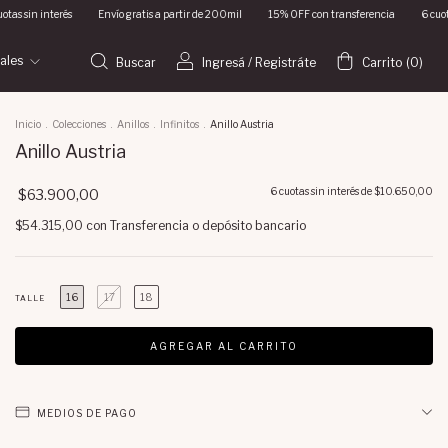
ío gratis a partir de 200mil
15% OFF con transferencia
6 cuotas sin interés
Envío
iales
Buscar
Ingresá
/
Registráte
Carrito
(
0
)
Inicio
.
Colecciones
.
Anillos
.
Infinitos
.
Anillo Austria
Anillo Austria
6
cuotas sin interés de
$10.650,00
$63.900,00
$54.315,00
con
Transferencia o depósito bancario
16
17
18
TALLE
MEDIOS DE PAGO